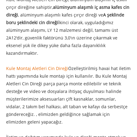
çırçır direğine sahiptir,
alüminyum alaşımlı iç asma kafes cin
direği
, alüminyum alaşımlı kafes çırçır direği ve
A şeklinde
boru şeklindeki cin direği
İkinci olarak, uyguladığımız
alüminyum alaşımı, LY 12 malzemesi değil, tamamı üst
2A12'dir, güvenlik faktörünü 3,0'ın üzerine çıkarmak ve
eksenel yük ile dikey yüke daha fazla dayanıklılık
kazandırmaktır.
Kule Montaj Aletleri Cin Direği
Özelleştirilmiş havai hat iletim
hattı yapımında kule montajı için kullanılır. Bu Kule Montaj
Aletleri Cin Direği parça parça monte edilebilir ve teknik
desteğe ve video ve dosyalara ihtiyaç duyulması halinde
müşterilerimize aksesuarları çift kasnaklar, somunlar,
vidalar, 2 takım bel halkası, alt taban ve kafayı da serbestçe
göndereceğiz. , elimizden geldiğince sağlamak için
elimizden geleni yapacağız.