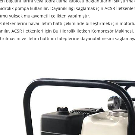
ken bağlantılarını veya topraklama kablosu bağlantılarını sıkıştırmak
hidrolik pompa kullanılır. Dayanıklılığı sağlamak için ACSR İletkenl
mü yüksek mukavemetli çelikten yapılmıştır.
 iletkenlerini havai iletim hattı çekiminde birleştirmek için motorl
anılır. ACSR İletkenleri İçin Bu Hidrolik İletken Kompresör Makinesi,
ştırılmasını ve iletim hattının taleplerine dayanabilmesini sağlamay