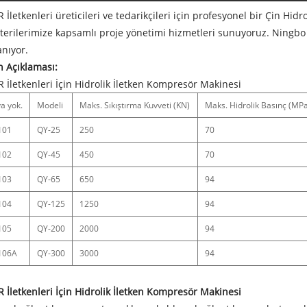
 İletkenleri üreticileri ve tedarikçileri için profesyonel bir Çin Hid
erilerimize kapsamlı proje yönetimi hizmetleri sunuyoruz. Ningbo
anıyor.
 Açıklaması:
 İletkenleri İçin Hidrolik İletken Kompresör Makinesi
a yok.
Modeli
Maks. Sıkıştırma Kuvveti (KN)
Maks. Hidrolik Basınç (MP
101
QY-25
250
70
102
QY-45
450
70
103
QY-65
650
94
104
QY-125
1250
94
105
QY-200
2000
94
106A
QY-300
3000
94
 İletkenleri İçin Hidrolik İletken Kompresör Makinesi