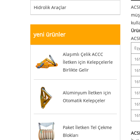
ACSR
Hidrolik Araçlar
müşt
kull
Ürün
yeni ürünler
ACSR
Eşy
Alaşımlı Çelik ACCC
16
İletken için Kelepçelerle
Birlikte Gelir
16
16
Alüminyum İletken için
16
Otomatik Kelepçeler
16
16
Paket İletken Tel Çekme
ACSR
Blokları