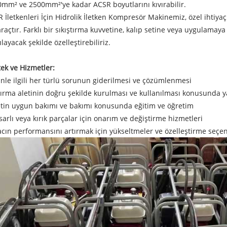
mm² ve ​​2500mm²'ye kadar ACSR boyutlarını kıvırabilir.
 İletkenleri İçin Hidrolik İletken Kompresör Makinemiz, özel ihtiyaçl
araçtır. Farklı bir sıkıştırma kuvvetine, kalıp setine veya uygulamaya
ılayacak şekilde özelleştirebiliriz.
ek ve Hizmetler:
nle ilgili her türlü sorunun giderilmesi ve çözümlenmesi
vırma aletinin doğru şekilde kurulması ve kullanılması konusunda 
etin uygun bakımı ve bakımı konusunda eğitim ve öğretim
sarlı veya kırık parçalar için onarım ve değiştirme hizmetleri
acın performansını artırmak için yükseltmeler ve özelleştirme seçen