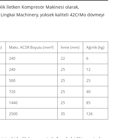
rolik İletken Kompresör Makinesi olarak,
 Lingkai Machinery, yüksek kaliteli 42CrMo dövmeyi
a)
Maks. ACSR Boyutu (mm²)
İnme (mm)
Ağırlık (kg)
240
22
6
240
25
12
500
25
25
720
25
40
1440
25
85
2500
35
126