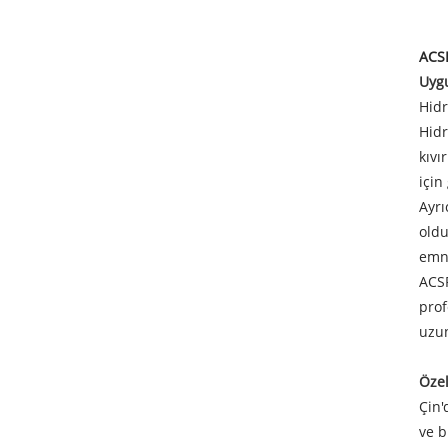
ACSR
Uyg
Hidr
Hidr
kıvı
için
Ayrı
oldu
emni
ACSR
prof
uzun
Özel
Çin'
ve b