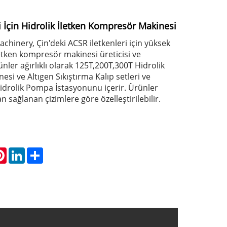
i İçin Hidrolik İletken Kompresör Makinesi
chinery, Çin'deki ACSR iletkenleri için yüksek
iletken kompresör makinesi üreticisi ve
ünler ağırlıklı olarak 125T,200T,300T Hidrolik
esi ve Altıgen Sıkıştırma Kalıp setleri ve
Hidrolik Pompa İstasyonunu içerir. Ürünler
n sağlanan çizimlere göre özelleştirilebilir.
atsApp
Pinterest
LinkedIn
Share