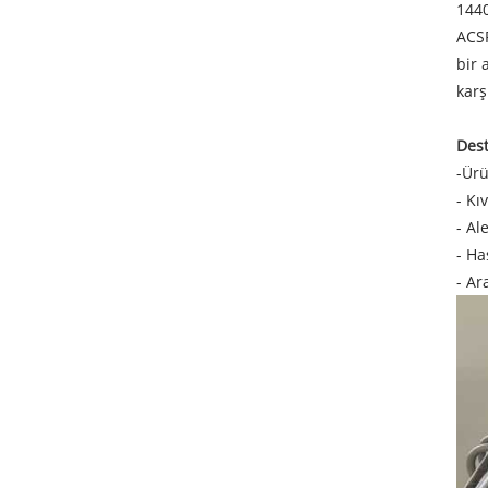
1440
ACSR
bir 
karş
Dest
-Ürü
- Kı
- Al
- Ha
- Ar