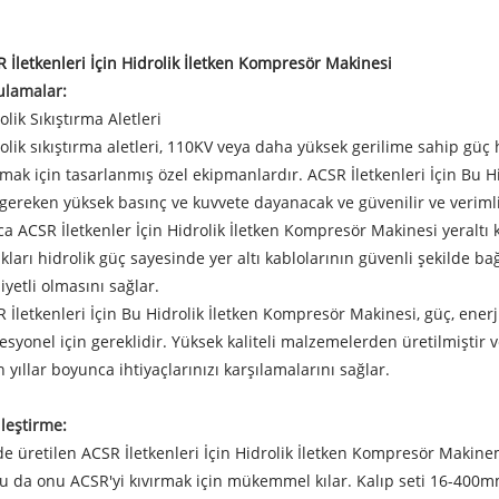
 İletkenleri İçin Hidrolik İletken Kompresör Makinesi
ulamalar:
olik Sıkıştırma Aletleri
olik sıkıştırma aletleri, 110KV veya daha yüksek gerilime sahip güç
rmak için tasarlanmış özel ekipmanlardır. ACSR İletkenleri İçin Bu 
 gereken yüksek basınç ve kuvvete dayanacak ve güvenilir ve verimli
ca ACSR İletkenler İçin Hidrolik İletken Kompresör Makinesi yeraltı ka
kları hidrolik güç sayesinde yer altı kablolarının güvenli şekilde ba
yetli olmasını sağlar.
 İletkenleri İçin Bu Hidrolik İletken Kompresör Makinesi, güç, enerj
esyonel için gereklidir. Yüksek kaliteli malzemelerden üretilmiştir 
 yıllar boyunca ihtiyaçlarınızı karşılamalarını sağlar.
leştirme:
de üretilen ACSR İletkenleri İçin Hidrolik İletken Kompresör Makine
u da onu ACSR'yi kıvırmak için mükemmel kılar. Kalıp seti 16-40