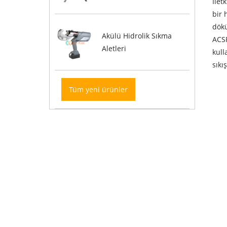
İlet
bir 
dökü
Akülü Hidrolik Sıkma
ACSR
Aletleri
kull
sıkı
Tüm yeni ürünler