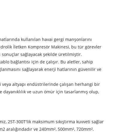
 hatlarında kullanılan havai gergi manşonlarını
Hidrolik İletken Kompresör Makinesi, bu tür görevler
 sonuçlar sağlayacak şekilde üretilmiştir.
blo bağlantısı için de çalışır. Bu aletler, sahip
ğlanmasını sağlayarak enerji hatlarının güvenilir ve
i veya altyapı endüstrilerinde çalışan herhangi bir
ve dayanıklılık ve uzun ömür için tasarlanmış olup,
miz, 25T-300T'lik maksimum sıkıştırma kuvveti sağlar
0mm2 aralığındadır ve 240mm², 500mm², 720mm²,