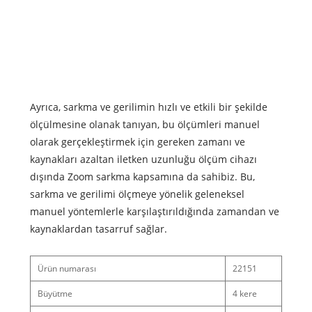
Maks
Ölçü
Uzun
(m)
Ağırlı
Ayrıca, sarkma ve gerilimin hızlı ve etkili bir şekilde
ölçülmesine olanak tanıyan, bu ölçümleri manuel
olarak gerçekleştirmek için gereken zamanı ve
kaynakları azaltan iletken uzunluğu ölçüm cihazı
dışında Zoom sarkma kapsamına da sahibiz. Bu,
sarkma ve gerilimi ölçmeye yönelik geleneksel
manuel yöntemlerle karşılaştırıldığında zamandan ve
kaynaklardan tasarruf sağlar.
Ürün numarası
22151
Büyütme
4 kere