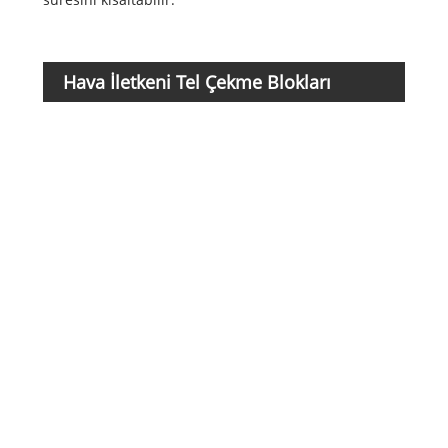
Hava İletkeni Tel Çekme Blokları
Ürün
Numa
parametreleri
1017
1017
1017
1017
1017
1017
1017